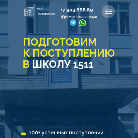
Мой
+7 903 666 8
9
Ломоносов
Свяжитесь с нами
01
ПОДГОТОВИМ
К ПОСТУПЛЕНИЮ
В
ШКОЛУ 1511
100+ успешных поступлений