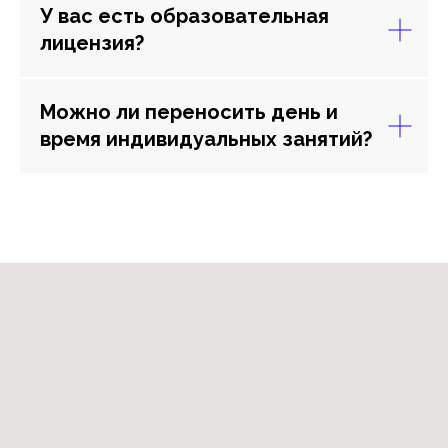
и обладает высоким качеством
У вас есть образовательная
обучения
лицензия?
Можно ли переносить день и
время индивидуальных занятий?